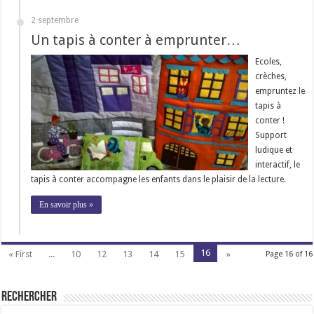
2 septembre
Un tapis à conter à emprunter…
Ecoles,
crèches,
empruntez le
tapis à
conter !
Support
ludique et
interactif, le
tapis à conter accompagne les enfants dans le plaisir de la lecture.
En savoir plus »
16
« First
...
10
12
13
14
15
»
Page 16 of 16
Rechercher