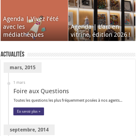
Agenda | Les clubs
participatifs des
Emprunter |
Découvrir | « Terre
Agenda | Vivez l’été
médiathèques :
Redécouvrir le son
ou Lune » de Jade
Découvrir | « La forêt
avec les
apprendre, partager,
vintage avec nos
Agenda | L’art en
Khoo, aux éditions
en toi » de Gaya
médiathèques
s’amuser
platines pour vinyles
vitrine, édition 2026 !
Morgen
Wizniewski
Actualités
mars, 2015
1 mars
Foire aux Questions
Toutes les questions les plus fréquemment posées à nos agents...
En savoir plus »
septembre, 2014