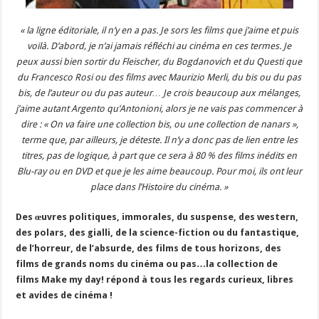
« la ligne éditoriale, il n’y en a pas. Je sors les films que j’aime et puis
voilà. D’abord, je n’ai jamais réfléchi au cinéma en ces termes. Je
peux aussi bien sortir du Fleischer, du Bogdanovich et du Questi que
du Francesco Rosi ou des films avec Maurizio Merli, du bis ou du pas
bis, de l’auteur ou du pas auteur… Je crois beaucoup aux mélanges,
j’aime autant Argento qu’Antonioni, alors je ne vais pas commencer à
dire : « On va faire une collection bis, ou une collection de nanars »,
terme que, par ailleurs, je déteste. Il n’y a donc pas de lien entre les
titres, pas de logique, à part que ce sera à 80 % des films inédits en
Blu-ray ou en DVD et que je les aime beaucoup. Pour moi, ils ont leur
place dans l’Histoire du cinéma. »
Des œuvres politiques, immorales, du suspense, des western,
des polars, des gialli, de la science-fiction ou du fantastique,
de l’horreur, de l’absurde, des films de tous horizons, des
films de grands noms du cinéma ou pas…la collection de
films Make my day! répond à tous les regards curieux, libres
et avides de cinéma !