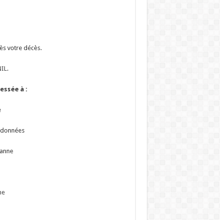
ès votre décès.
IL
.
essée à :
e
s données
banne
he