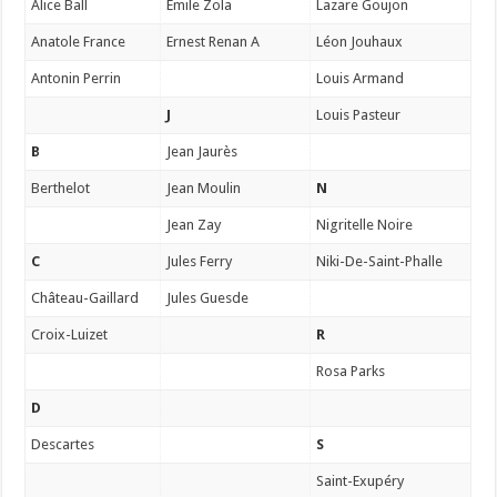
Alice Ball
Emile Zola
Lazare Goujon
Anatole France
Ernest Renan A
Léon Jouhaux
Antonin Perrin
Louis Armand
J
Louis Pasteur
B
Jean Jaurès
Berthelot
Jean Moulin
N
Jean Zay
Nigritelle Noire
C
Jules Ferry
Niki-De-Saint-Phalle
Château-Gaillard
Jules Guesde
Croix-Luizet
R
Rosa Parks
D
Descartes
S
Saint-Exupéry