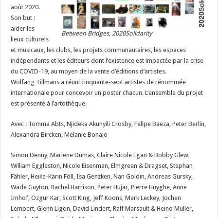
août 2020.
Son but :
aider les
Between Bridges, 2020Solidarity
lieux culturels
et musicaux, les clubs, les projets communautaires, les espaces
indépendants et les éditeurs dont l’existence est impactée par la crise
du COVID-19, au moyen de la vente d’éditions d’artistes.
Wolfang Tillmans a réuni cinquante-sept artistes de rénommée
internationale pour concevoir un poster chacun. L’ensemble du projet
est présenté à l’artothèque.
Avec : Tomma Abts, Njideka Akunyili Crosby, Felipe Baeza, Peter Berlin,
Alexandra Bircken, Melanie Bonajo
Simon Denny, Marlene Dumas, Claire Nicole Egan & Bobby Glew,
William Eggleston, Nicole Eisenman, Elmgreen & Dragset, Stephan
Fähler, Heike-Karin Föll, Isa Genzken, Nan Goldin, Andreas Gursky,
Wade Guyton, Rachel Harrison, Peter Hujar, Pierre Huyghe, Anne
Imhof, Özgür Kar, Scott King, Jeff Koons, Mark Leckey, Jochen
Lempert, Glenn Ligon, David Lindert, Ralf Marsault & Heino Muller,