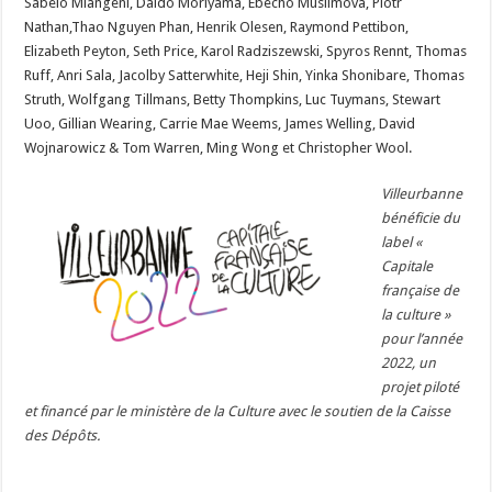
Sabelo Mlangeni, Daido Moriyama, Ebecho Muslimova, Piotr
Nathan,Thao Nguyen Phan, Henrik Olesen, Raymond Pettibon,
Elizabeth Peyton, Seth Price, Karol Radziszewski, Spyros Rennt, Thomas
Ruff, Anri Sala, Jacolby Satterwhite, Heji Shin, Yinka Shonibare, Thomas
Struth, Wolfgang Tillmans, Betty Thompkins, Luc Tuymans, Stewart
Uoo, Gillian Wearing, Carrie Mae Weems, James Welling, David
Wojnarowicz & Tom Warren, Ming Wong et Christopher Wool.
Villeurbanne
bénéficie du
label «
Capitale
française de
la culture »
pour l’année
2022, un
projet piloté
et financé par le ministère de la Culture avec le soutien de la Caisse
des Dépôts.