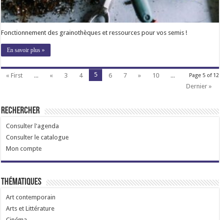
Fonctionnement des grainothèques et ressources pour vos semis !
En savoir plus »
5
« First
...
«
3
4
6
7
»
10
...
Page 5 of 12
Dernier »
Rechercher
Consulter l'agenda
Consulter le catalogue
Mon compte
Thématiques
Art contemporain
Arts et Littérature
Cinéma