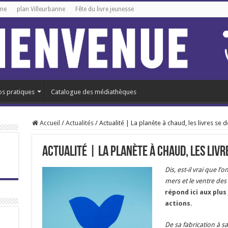
gne
plan Villeurbanne
Fête du livre jeunesse
os pratiques
Catalogue des médiathèques
Accueil
/
Actualités
/
Actualité | La planète à chaud, les livres se 
Actualité | La planète à chaud, les livr
Dis, est-il vrai que l’
mers et le ventre de
répond ici aux plus
actions
.
De sa fabrication à sa