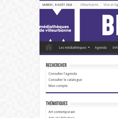
Villeurbanne
Viva en li
SAMEDI , 8 AOÛT 2026
Les médiathèques
Agenda
Inf
Rechercher
Consulter l'agenda
Consulter le catalogue
Mon compte
Thématiques
Art contemporain
Arts et Littérature