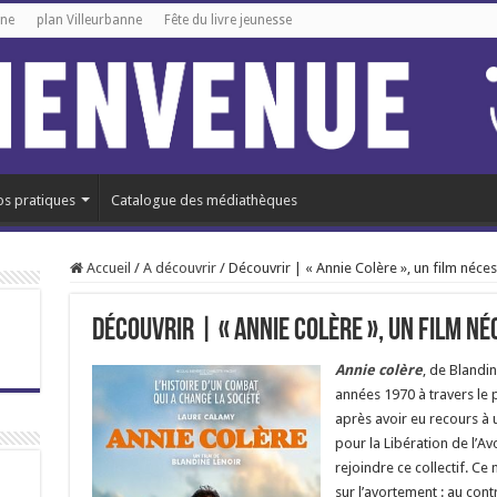
gne
plan Villeurbanne
Fête du livre jeunesse
os pratiques
Catalogue des médiathèques
Accueil
/
A découvrir
/
Découvrir | « Annie Colère », un film néce
Découvrir | « Annie Colère », un film n
Annie colère
, de Blandi
années 1970 à travers le 
après avoir eu recours 
pour la Libération de l’Av
rejoindre ce collectif. Ce
sur l’avortement : au cont