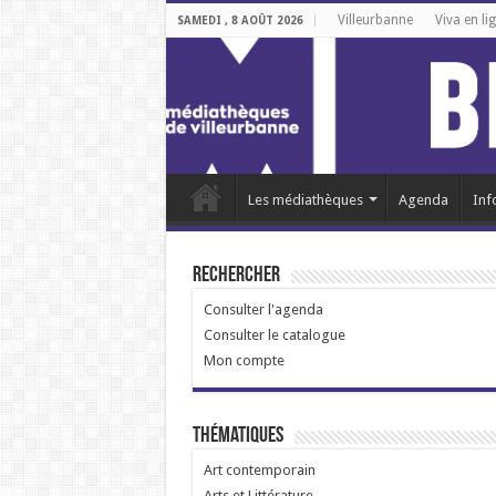
Villeurbanne
Viva en li
SAMEDI , 8 AOÛT 2026
Les médiathèques
Agenda
Inf
Rechercher
Consulter l'agenda
Consulter le catalogue
Mon compte
Thématiques
Art contemporain
Arts et Littérature