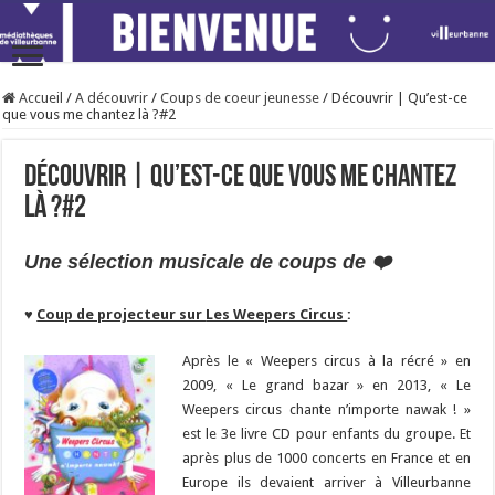
Accueil
/
A découvrir
/
Coups de coeur jeunesse
/
Découvrir | Qu’est-ce
que vous me chantez là ?#2
Découvrir | Qu’est-ce que vous me chantez
là ?#2
Une sélection musicale de coups de ❤️
♥
Coup de projecteur sur
Les Weepers Circus
:
Après le « Weepers circus à la récré » en
2009, « Le grand bazar » en 2013, « Le
Weepers circus chante n’importe nawak ! »
est le 3e livre CD pour enfants du groupe. Et
après plus de 1000 concerts en France et en
Europe ils devaient arriver à Villeurbanne