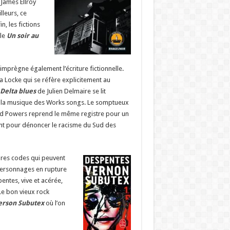
James Ellroy
lleurs, ce
in, les fictions
ble
Un soir au
imprègne également l’écriture fictionnelle.
ca Locke qui se réfère explicitement au
Delta blues
de Julien Delmaire se lit
e la musique des Works songs. Le somptueux
d Powers reprend le même registre pour un
ent pour dénoncer le racisme du Sud des
opres codes qui peuvent
e personnages en rupture
pentes, vive et acérée,
 Le bon vieux rock
erson Subutex
où l’on