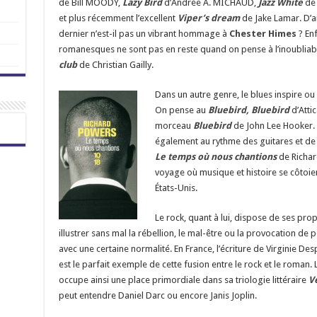
de Bill MOODY,
Lazy Bird
d’Andrée A. MICHAUD,
Jazz White
de 
et plus récemment l’excellent
Viper’s dream
de Jake Lamar. D’ai
dernier n’est-il pas un vibrant hommage à
Chester Himes
? Enf
romanesques ne sont pas en reste quand on pense à l’inoublia
club
de Christian Gailly.
Dans un autre genre, le blues inspire ou 
On pense au
Bl
uebird, Bluebird
d’Atti
morceau
Bluebird
de John Lee Hooker.
également au rythme des guitares et d
Le temps où nous chantions
de Richar
voyage où musique et histoire se côtoi
États-Unis.
Le rock, quant à lui, dispose de ses pr
illustrer sans mal la rébellion, le mal-être ou la provocation d
avec une certaine normalité. En France, l’écriture de Virginie Des
est le parfait exemple de cette fusion entre le rock et le roman.
occupe ainsi une place primordiale dans sa triologie littéraire
V
peut entendre Daniel Darc ou encore Janis Joplin.