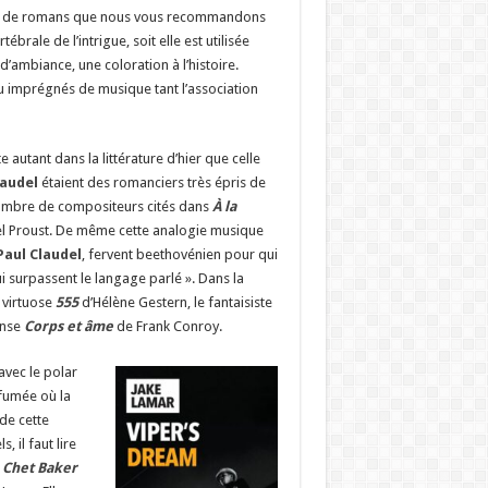
rizon de romans que nous vous recommandons
ébrale de l’intrigue, soit elle est utilisée
ambiance, une coloration à l’histoire.
 ou imprégnés de musique tant l’association
 autant dans la littérature d’hier que celle
laudel
étaient des romanciers très épris de
nombre de compositeurs cités dans
À la
l Proust. De même cette analogie musique
Paul Claudel
, fervent beethovénien pour qui
 surpassent le langage parlé ». Dans la
e virtuose
555
d’Hélène Gestern, le fantaisiste
ense
Corps et âme
de Frank Conroy.
avec le polar
nfumée où la
 de cette
 il faut lire
e Chet Baker