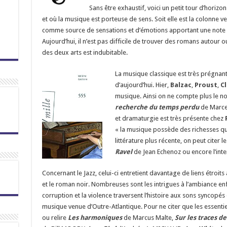
Sans être exhaustif, voici un petit tour d’ho
et où la musique est porteuse de sens. Soit elle est la colonne vert
comme source de sensations et d’émotions apportant une note d’
Aujourd’hui, il n’est pas difficile de trouver des romans autour
des deux arts est indubitable.
La musique classique est très prégnante
d’aujourd’hui. Hier,
Balzac
,
Proust
,
C
musique. Ainsi on ne compte plus le 
recherche du temps perdu
de Marce
et dramaturgie est très présente chez
« la musique possède des richesses qui
littérature plus récente, on peut citer l
Ravel
de Jean Echenoz ou encore l’int
Concernant le Jazz, celui-ci entretient davantage de liens étroits 
et le roman noir. Nombreuses sont les intrigues à l’ambiance e
corruption et la violence traversent l’histoire aux sons syncopés
musique venue d’Outre-Atlantique. Pour ne citer que les essentiels,
ou relire
Les harmoniques
de Marcus Malte,
Sur les traces d