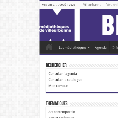
Villeurbanne
Viva en 
VENDREDI , 7 AOÛT 2026
Les médiathèques
Agenda
Inf
Rechercher
Consulter l'agenda
Consulter le catalogue
Mon compte
Thématiques
Art contemporain
Arts et Littérature