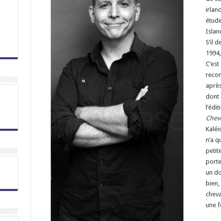
irlan
étude
Island
S’il 
1994,
C’est
reco
après
dont 
l’édit
Chev
Kaléi
n’a q
petit
porte
un do
bien,
cheva
une f