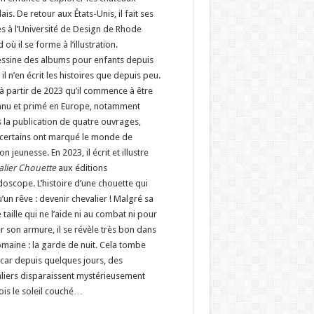
dais. De retour aux États-Unis, il fait ses
s à l’Université de Design de Rhode
 où il se forme à l’illustration.
dessine des albums pour enfants depuis
 il n’en écrit les histoires que depuis peu.
 à partir de 2023 qu’il commence à être
nnu et primé en Europe, notamment
 la publication de quatre ouvrages,
certains ont marqué le monde de
ion jeunesse. En 2023, il écrit et illustre
alier Chouette
aux éditions
doscope. L’histoire d’une chouette qui
u’un rêve : devenir chevalier ! Malgré sa
e taille qui ne l’aide ni au combat ni pour
r son armure, il se révèle très bon dans
maine : la garde de nuit. Cela tombe
 car depuis quelques jours, des
liers disparaissent mystérieusement
ois le soleil couché…