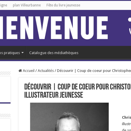
ligne
plan Villeurbanne
Fête du livre jeunesse
os pratiques
Catalogue des médiathèques
Accueil
/
Actualités
/
Découvrir | Coup de coeur pour Christopher 
Découvrir | Coup de coeur pour Christo
illustrateur jeunesse
Chri
illus
de so