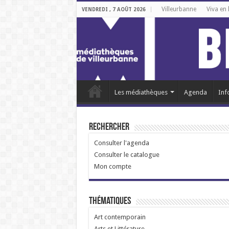
Villeurbanne
Viva en 
VENDREDI , 7 AOÛT 2026
Les médiathèques
Agenda
Inf
Rechercher
Consulter l'agenda
Consulter le catalogue
Mon compte
Thématiques
Art contemporain
Arts et Littérature