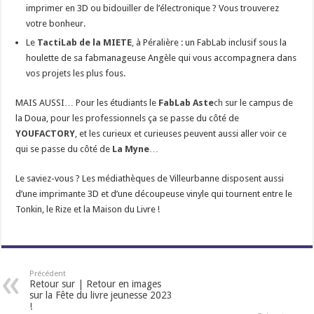
imprimer en 3D ou bidouiller de l’électronique ? Vous trouverez
votre bonheur.
Le
TactiLab de la MIETE
,
à Péralière : un FabLab inclusif sous la
houlette de sa fabmanageuse Angèle qui vous accompagnera dans
vos projets les plus fous.
MAIS AUSSI… Pour les étudiants le
FabLab Aste
ch
sur le campus de
la Doua, pour les professionnels ça se passe du côté de
YOUFACTORY
, et les curieux et curieuses peuvent aussi aller voir ce
qui se passe du côté de
La Myne
…
Le saviez-vous ? Les médiathèques de Villeurbanne disposent aussi
d’une imprimante 3D et d’une découpeuse vinyle qui tournent entre le
Tonkin, le Rize et la Maison du Livre !
Précédent
Retour sur | Retour en images
sur la Fête du livre jeunesse 2023
!