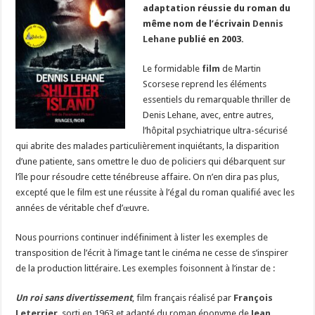
adaptation réussie du roman du
même nom de l’écrivain
Dennis
Lehane
publié en 2003.
Le formidable
film
de Martin
Scorsese reprend les éléments
essentiels du remarquable thriller de
Denis Lehane, avec, entre autres,
l’hôpital psychiatrique ultra-sécurisé
qui abrite des malades particulièrement inquiétants, la disparition
d’une patiente, sans omettre le duo de policiers qui débarquent sur
l’île pour résoudre cette ténébreuse affaire. On n’en dira pas plus,
excepté que le film est une réussite à l’égal du roman qualifié avec les
années de véritable chef d’œuvre.
Nous pourrions continuer indéfiniment à lister les exemples de
transposition de l’écrit à l’image tant le cinéma ne cesse de s’inspirer
de la production littéraire. Les exemples foisonnent à l’instar de :
Un roi sans divertissement
, film français réalisé par
François
Leterrier
, sorti en 1963 et adapté du roman éponyme de
Jean