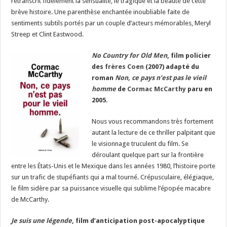
retranscrit fidèlement la sensualité, le tragique et la beauté de cette
brève histoire. Une parenthèse enchantée inoubliable faite de
sentiments subtils portés par un couple d’acteurs mémorables, Meryl
Streep et Clint Eastwood.
No Country for Old Men
, film policier
des
frères Coen
(2007) adapté du
roman
Non, ce pays n’est pas le vieil
homme
de
Cormac McCarthy
paru en
2005.
Nous vous recommandons très fortement
autant la lecture de ce thriller palpitant que
le visionnage truculent du film. Se
déroulant quelque part sur la frontière
entre les États-Unis et le Mexique dans les années 1980, l’histoire porte
sur un trafic de stupéfiants qui a mal tourné. Crépusculaire, élégiaque,
le film sidère par sa puissance visuelle qui sublime l’épopée macabre
de McCarthy.
Je suis une légende
, film d’anticipation post-apocalyptique