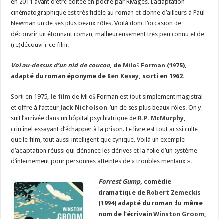
en 2011 avant d’être éditée en poche par Rivages. L’adaptation
cinématographique est très fidèle au roman et donne d’ailleurs à Paul
Newman un de ses plus beaux rôles. Voilà donc l’occasion de
découvrir un étonnant roman, malheureusement très peu connu et de
(re)découvrir ce film.
Vol au-dessus d’un nid de coucou
, de
Miloš Forman
(1975),
adapté du roman éponyme de
Ken Kesey,
sorti en 1962.
Sorti en 1975
,
le film
de
Miloš Forman est tout simplement magistral
et offre à l’acteur
Jack Nicholson
l’un de ses plus beaux rôles. On y
suit l’arrivée dans un hôpital psychiatrique de
R.P. McMurphy
,
criminel essayant d’échapper à la prison. Le livre est tout aussi culte
que le film, tout aussi intelligent que cynique. Voilà un exemple
d’adaptation réussi qui dénonce les dérives et la folie d’un système
d’internement pour personnes atteintes de « troubles mentaux ».
Forrest Gump
, comédie
dramatique de
Robert Zemeckis
(1994) adapté du roman du même
nom de l’écrivain
Winston Groom
,