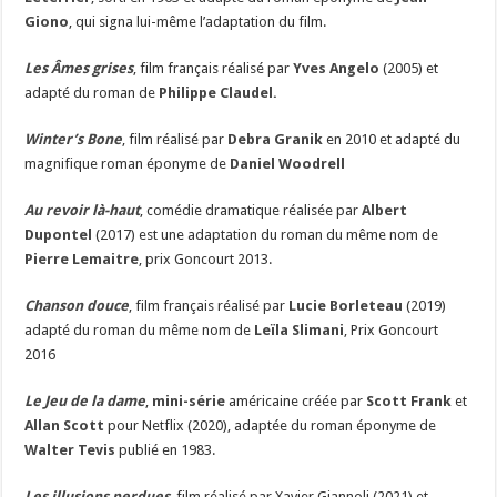
Giono
, qui signa lui-même l’adaptation du film.
Les Âmes grises
, film français réalisé par
Yves Angelo
(2005) et
adapté du roman de
Philippe Claudel.
Winter’s Bone
, film réalisé par
Debra Granik
en 2010 et adapté du
magnifique roman éponyme de
Daniel Woodrell
Au revoir là-haut
, comédie dramatique réalisée par
Albert
Dupontel
(2017) est une adaptation du roman du même nom de
Pierre Lemaitre
, prix Goncourt 2013.
Chanson douce
, film français réalisé par
Lucie Borleteau
(2019)
adapté du roman du même nom de
Leïla Slimani
, Prix Goncourt
2016
Le Jeu de la dame
,
mini-série
américaine créée par
Scott Frank
et
Allan Scott
pour Netflix (2020), adaptée du roman éponyme de
Walter Tevis
publié en 1983.
Les illusions perdues
, film réalisé par Xavier Giannoli (2021) et