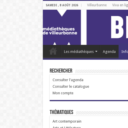
Villeurbanne
Viva en li
SAMEDI , 8 AOÛT 2026
Les médiathèques
Agenda
Inf
Rechercher
Consulter l'agenda
Consulter le catalogue
Mon compte
Thématiques
Art contemporain
Arts et Littérature