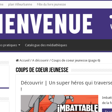
gne
plan Villeurbanne
Fête du livre jeunesse
os pratiques
Catalogue des médiathèques
Accueil
/
A découvrir
/
Coups de coeur jeunesse (page 6)
Coups de coeur jeunesse
Découvrir | Un super héros qui traverse 
!
Imbatta
de la f
En sa