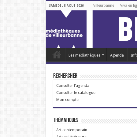
Villeurbanne
Viva en li
SAMEDI , 8 AOÛT 2026
Les médiathèques
Agenda
Inf
Rechercher
Consulter l'agenda
Consulter le catalogue
Mon compte
Thématiques
Art contemporain
Arts et Littérature