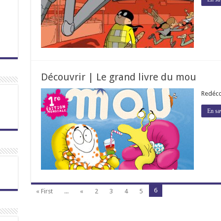
Découvrir | Le grand livre du mou
Redéco
En sa
6
« First
...
«
2
3
4
5