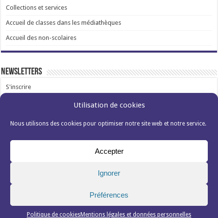
Collections et services
Accueil de classes dans les médiathèques
Accueil des non-scolaires
Newsletters
S'inscrire
Utilisation de cookies
Nous utilisons des cookies pour optimiser notre site web et notre service.
Accepter
Mentions légales et données personnelles
Politique de cookies (EU)s
Ignorer
Médiathèques de Villeurbanne
Préférences
Contact
Demande de stage ou d’emploi
Politique de cookies
Mentions légales et données personnelles