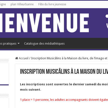
ligne
plan Villeurbanne
Fête du livre jeunesse
os pratiques
Catalogue des médiathèques
Accueil
/
Inscription Musicâlins à la Maison du livre, de l’image et
Inscription Musicâlins à la Maison du liv
Les inscriptions sont ouvertes le dernier samedi du mois
mois suivant.
1 place = 1 personne, les adultes accompagnants doivent égalem