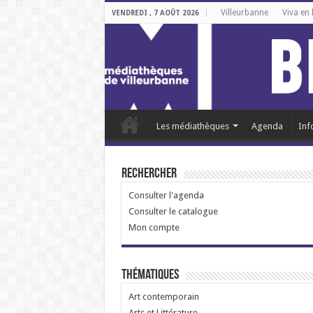
Villeurbanne
Viva en 
VENDREDI , 7 AOÛT 2026
Les médiathèques
Agenda
Inf
Rechercher
Consulter l'agenda
Consulter le catalogue
Mon compte
Thématiques
Art contemporain
Arts et Littérature