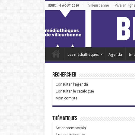
Villeurbanne
Viva en lign
JEUDI , 6 AOÛT 2026
Les médiathèques
Agenda
Inf
Rechercher
Consulter l'agenda
Consulter le catalogue
Mon compte
Thématiques
Art contemporain
Arts et Littérature