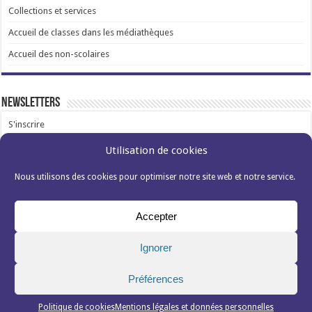
Collections et services
Accueil de classes dans les médiathèques
Accueil des non-scolaires
Newsletters
S'inscrire
Utilisation de cookies
Nous utilisons des cookies pour optimiser notre site web et notre service.
Accepter
Mentions légales et données personnelles
Politique de cookies (EU)s
Ignorer
Médiathèques de Villeurbanne
Préférences
Contact
Demande de stage ou d’emploi
Politique de cookies
Mentions légales et données personnelles