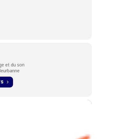
age et du son
lleurbanne
TS