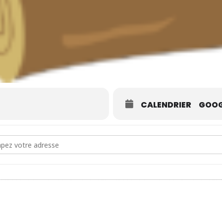
CALENDRIER
GOOG
dress - Musicâlins (1) [SRemGCW5v]