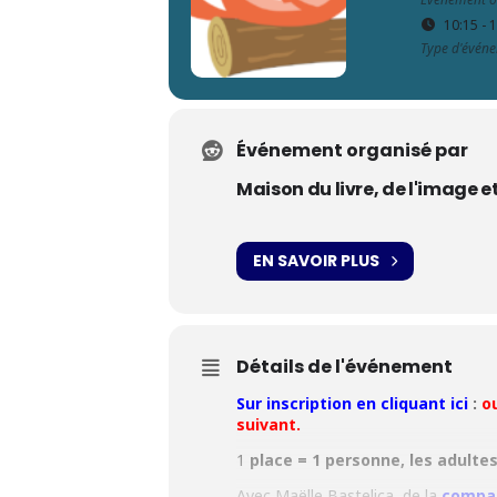
10:15 - 
Type d'évén
Événement organisé par
Maison du livre, de l'image e
EN SAVOIR PLUS
Détails de l'événement
Sur inscription en cliquant ici
:
o
suivant.
1
place = 1 personne, les adulte
Avec Maëlle Bastelica, de la
compag