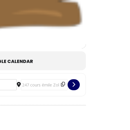
LE CALENDAR
Destination Address - Musicâlins (1) [eN1XtFBBg]