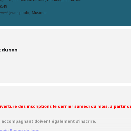
10:45
ement
Jeune public,
Musique
t du son
uverture des inscriptions le dernier samedi du mois, à partir d
s accompagnant doivent également s’inscrire.
nie Rayon de lune
.