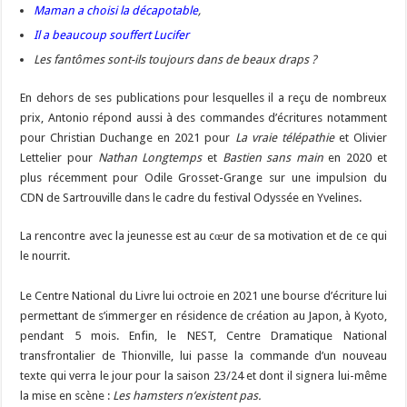
Maman a choisi la décapotable
,
Il a beaucoup souffert Lucifer
Les fantômes sont-ils toujours dans de beaux draps ?
En dehors de ses publications pour lesquelles il a reçu de nombreux
prix, Antonio répond aussi à des commandes d’écritures notamment
pour Christian Duchange en 2021 pour
La vraie télépathie
et Olivier
Lettelier pour
Nathan Longtemps
et
Bastien sans main
en 2020 et
plus récemment pour Odile Grosset-Grange sur une impulsion du
CDN de Sartrouville dans le cadre du festival Odyssée en Yvelines.
La rencontre avec la jeunesse est au cœur de sa motivation et de ce qui
le nourrit.
Le Centre National du Livre lui octroie en 2021 une bourse d’écriture lui
permettant de s’immerger en résidence de création au Japon, à Kyoto,
pendant 5 mois. Enfin, le NEST, Centre Dramatique National
transfrontalier de Thionville, lui passe la commande d’un nouveau
texte qui verra le jour pour la saison 23/24 et dont il signera lui-même
la mise en scène :
Les hamsters n’existent pas.