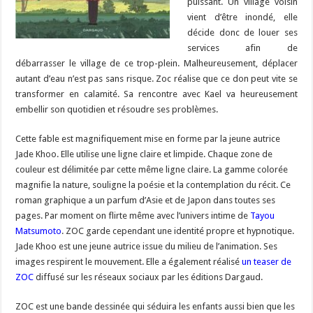
puissant. Un village voisin
vient d’être inondé, elle
décide donc de louer ses
services afin de
débarrasser le village de ce trop-plein. Malheureusement, déplacer
autant d’eau n’est pas sans risque. Zoc réalise que ce don peut vite se
transformer en calamité. Sa rencontre avec Kael va heureusement
embellir son quotidien et résoudre ses problèmes.
Cette fable est magnifiquement mise en forme par la jeune autrice
Jade Khoo. Elle utilise une ligne claire et limpide. Chaque zone de
couleur est délimitée par cette même ligne claire. La gamme colorée
magnifie la nature, souligne la poésie et la contemplation du récit. Ce
roman graphique a un parfum d’Asie et de Japon dans toutes ses
pages. Par moment on flirte même avec l’univers intime de
Tayou
Matsumoto
. ZOC garde cependant une identité propre et hypnotique.
Jade Khoo est une jeune autrice issue du milieu de l’animation. Ses
images respirent le mouvement. Elle a également réalisé
un teaser de
ZOC
diffusé sur les réseaux sociaux par les éditions Dargaud.
ZOC est une bande dessinée qui séduira les enfants aussi bien que les