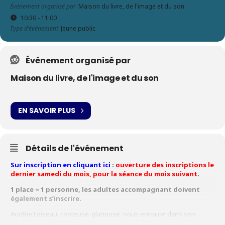
Événement organisé par
Maison du livre, de l'image et du son
10:30 - 11:00
Type d'événement
Jeune public
Événement organisé par
Maison du livre, de l'image et du son
EN SAVOIR PLUS
Détails de l'événement
Sur inscription en cliquant ici
:
ouverture des inscriptions le
dernier samedi du mois, pour la séance du mois suivant
.
1 place = 1 personne, les adultes accompagnant doivent
également s’inscrire.
Aurélie Loiseau, conteuse-glaneuse, nous entraine dans son
univers pétillant et poétique, mêlant récits, mouvements et