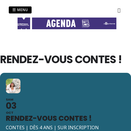
Passer
au
MENU
contenu
RENDEZ-VOUS CONTES !
SAM
03
OCT
RENDEZ-VOUS CONTES !
CONTES | DÈS 4 ANS | SUR INSCRIPTION