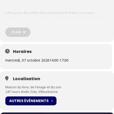
À l’occasion de la Fête de la science sur le thème « saveurs
savantes », venez vous mesurer, par équipe de deux, à d’autres
cuisiniers virtuels !
PLUS
Horaires
mercredi, 07 octobre 2026
14:00
-
17:00
Localisation
Maison du livre, de l'image et du son
247 cours émile Zola, Villeurbanne
AUTRES ÉVÉNEMENTS