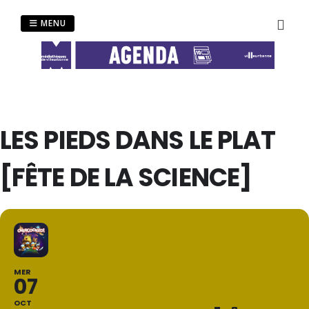
Passer
au
MENU
contenu
LES PIEDS DANS LE PLAT
[FÊTE DE LA SCIENCE]
MER
07
OCT