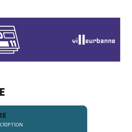
E
RE
SCRIPTION