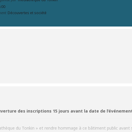
6:00
ment
Découvertes et société
uverture des inscriptions 15 jours avant la date de l’événement
iathèque du Tonkin
» et rendre hommage à ce bâtiment public avant sa