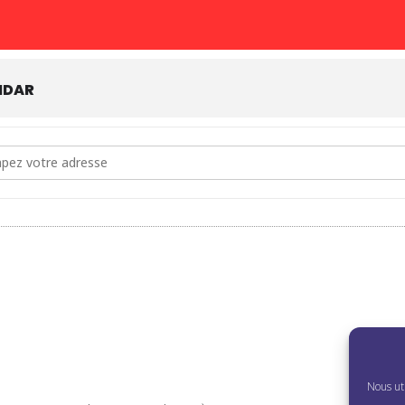
NDAR
dress - Entre deux chapitres : atelier d'écriture [iOSvHXoQ0]
Nous uti