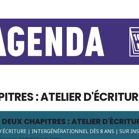
ITRES : ATELIER D'ÉCRITUR
 DEUX CHAPITRES : ATELIER D'ÉCRITU
D'ÉCRITURE | INTERGÉNÉRATIONNEL DÈS 8 ANS | SUR IN
ganisé par
médiathèque du Tonkin