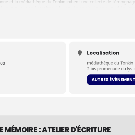
banne et la médiathèque du Tonkin initient une collecte de témoignag
la mémoire vivante du lieu, à travers les récits, les usages et les émo
onkin pour vous ? Quelle y est votre expérience la plus marquante?
ndre différentes formes : écrites mais également visuelles, dessinée
Localisation
médiathèque du Tonkin
:00
2 bis promenade du lys 
 être accompagnés dans la rédaction de leurs témoignages, la médiat
che
et
Marie-Lise Priouret
. Elles vous guideront dans la rédaction d
AUTRES ÉVÉNEMEN
 de l’histoire collective de la médiathèque. Cet atelier est ouvert à t
és dans les fonds d’archives de la ville de Villeurbanne et viendront e
E MÉMOIRE : ATELIER D'ÉCRITURE