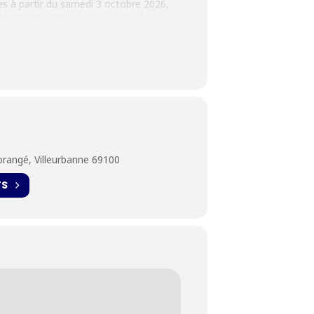
es à partir du samedi 3 octobre 2026,
tions de celles et ceux qui l’ont
s ou encore sonores et elle s’échelonne
orangé, Villeurbanne 69100
hèque vous propose des ateliers
e votre récit, de votre texte à venir, qui
TS
ous.
nrichir la mémoire collective.