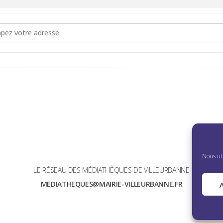
dress - Festival Lumière : ciné-conférence sur Joel et Ethan Coen Pr
Nous uti
LE RÉSEAU DES MÉDIATHÈQUES DE VILLEURBANNE
MEDIATHEQUES@MAIRIE-VILLEURBANNE.FR