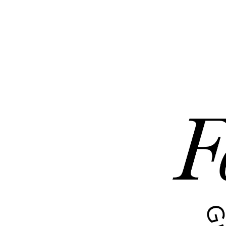
e
Le 18
Prix Lumière célébrera non pa
les adulent, la critique les aime, le
dans tous les genres qu’ils ont invest
https://www.festival-lumiere.org