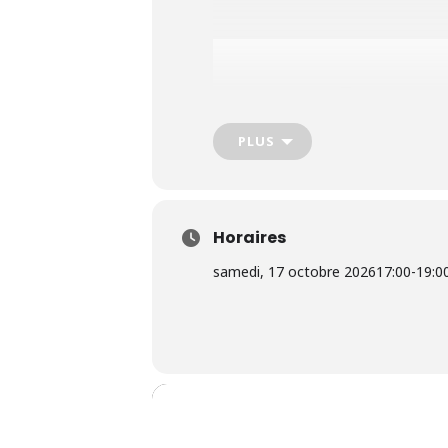
PLUS
Horaires
samedi, 17 octobre 2026
17:00
-
19:0
Le Prix Lumière célèbre une personnal
années, l’un des prix les plus presti
Prix lumière 2026 : Joel et Ethan Coe