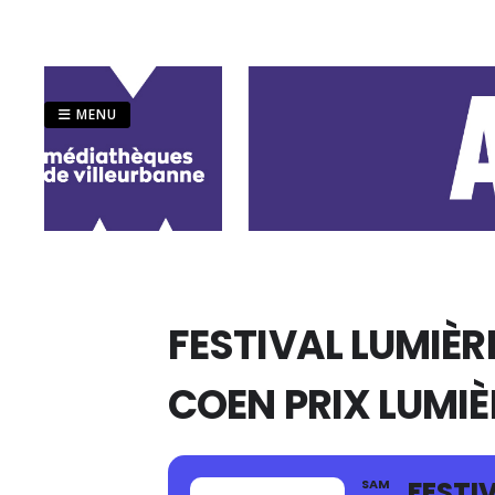
Passer
au
contenu
MENU
FESTIVAL LUMIÈR
COEN PRIX LUMIÈ
FESTI
SAM