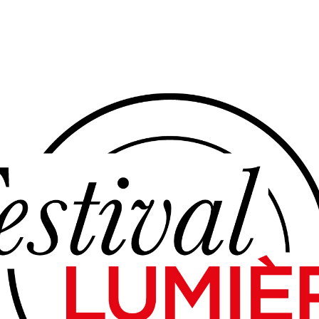
s un mais deux géants du septième art. Leur apport à la création mon
 public se précipite pour découvrir chacun de leurs films. Ils sont les
is.