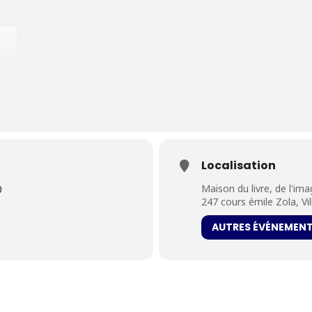
Localisation
Maison du livre, de l'im
0
247 cours émile Zola, Vi
ité pour l’ensemble de son œuvre et le lien qu’elle entretient avec l’
gieux, reconnu par la profession et la presse internationale.
AUTRES ÉVÉNEMEN
n !