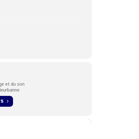
age et du son
lleurbanne
histoire du cinéma. Il est devenu, avec les
TS