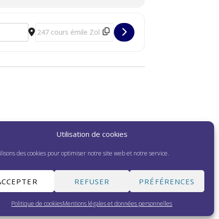
ix Lumière 2026 [CkAsOsgVt]
Destination Address - Festival Lumière : ciné-conférence 
Utilisation de cookies
lisons des cookies pour optimiser notre site web et notre service.
ACCEPTER
REFUSER
PRÉFÉRENCES
Politique de cookies
Mentions légales et données personnelles