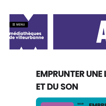
Passer
au
contenu
MENU
EMPRUNTER UNE L
ET DU SON
EMPRU
MAR