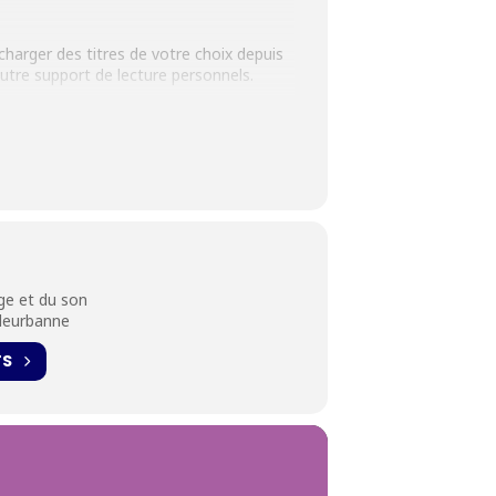
charger des titres de votre choix depuis
utre support de lecture personnels.
age et du son
us aimeriez lire sur liseuse.
lleurbanne
TS
légal le jour du rendez-vous.