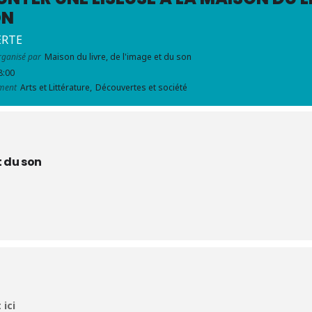
ON
ERTE
ganisé par
Maison du livre, de l'image et du son
8:00
ment
Arts et Littérature,
Découvertes et société
t du son
 ici