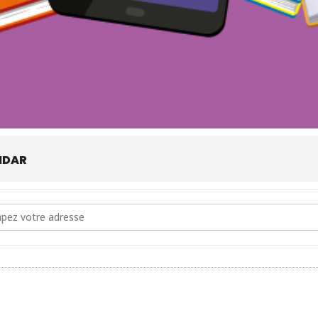
NDAR
dress - Emprunter une liseuse à la Maison du livre, de l’image et du 