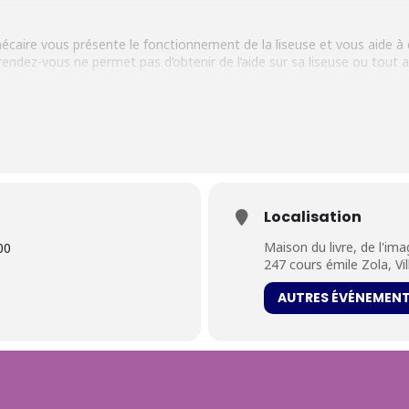
écaire vous présente le fonctionnement de la liseuse et vous aide à 
endez-vous ne permet pas d’obtenir de l’aide sur sa liseuse ou tout a
e
us présenter au 2
étage.
Localisation
que (gratuit pour tous) en cours de validité ;
Maison du livre, de l'im
00
éré dans le catalogue des médiathèques des livres numériques que vo
247 cours émile Zola, Vi
AUTRES ÉVÉNEMEN
ns. Toute personne mineure doit être accompagnée par un responsable 