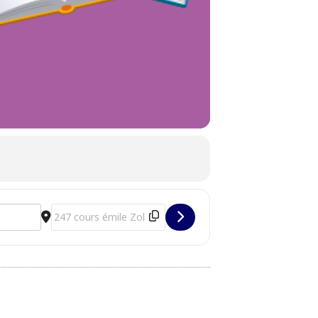
son [Oyh8iGhpI]
Destination Address - Emprunter une liseuse à la Maison 