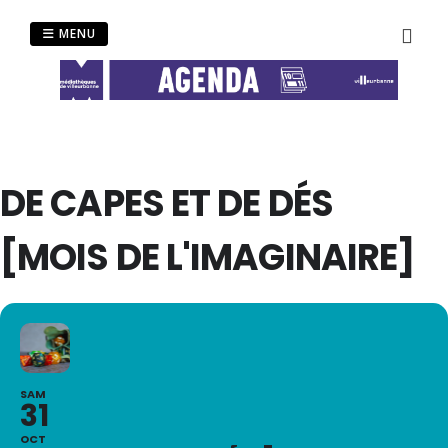
Passer
au
MENU
contenu
DE CAPES ET DE DÉS
[MOIS DE L'IMAGINAIRE]
SAM
31
OCT