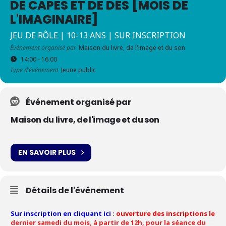
DE CAPES ET DE DÉS [MOIS DE
L'IMAGINAIRE]
JEU DE RÔLE | 10-13 ANS | SUR INSCRIPTION
Événement organisé par
Maison du livre, de l'image et du son
14:00 - 16:00
Type d'événement
Jeune public
Événement organisé par
Maison du livre, de l'image et du son
EN SAVOIR PLUS
Détails de l'événement
Sur inscription en cliquant ici
:
ouverture des inscriptions le
dernier samedi du mois, à partir de 12h, pour la séance du