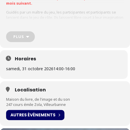
mois suivant.
Guidés par un maître du jeu, les participantes et participants se
lancent dans le jeu de rôle. Ils laissent libre court à leur imagination
débridée pour créer et s’immerger dans une aventure dont ils sont
les héroïnes et héros.
Avec l’intervention de l’association
Portes et plumes
.
PLUS
Horaires
samedi, 31 octobre 2026
14:00
-
16:00
Localisation
Maison du livre, de l'image et du son
247 cours émile Zola, Villeurbanne
AUTRES ÉVÉNEMENTS